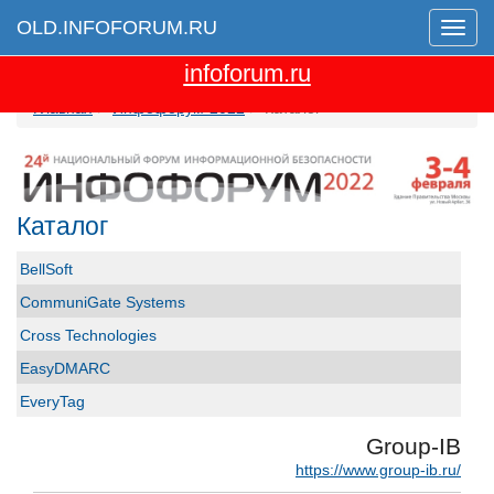
OLD.INFOFORUM.RU
Мен
Перейти на новую версию сайта
infoforum.ru
Главная
Инфофорум-2022
Каталог
Каталог
BellSoft
CommuniGate Systems
Cross Technologies
EasyDMARC
EveryTag
Group-IB
Group-IB
GS GROUP
https://www.group-ib.ru/