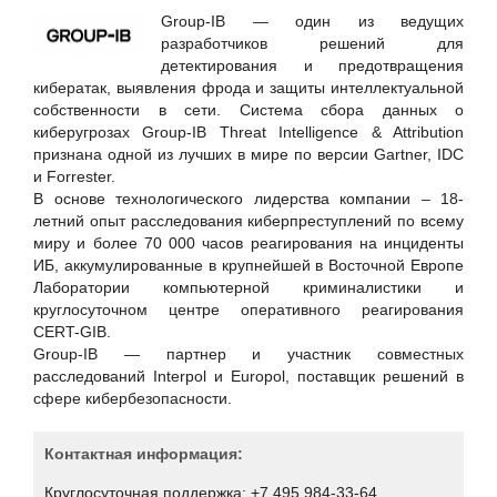
Hewlett Packard Enterprise
Group-IB — один из ведущих
Huawei
разработчиков решений для
детектирования и предотвращения
ICT-Online.ru «Инфокоммуникации онлайн»
кибератак, выявления фрода и защиты интеллектуальной
LURE IT / ООО «Люр АйТи»
собственности в сети. Система сбора данных о
киберугрозах Group-IB Threat Intelligence & Attribution
Positive Technologies
признана одной из лучших в мире по версии Gartner, IDC
RSpectr
и Forrester.
В основе технологического лидерства компании – 18-
RuSIEM
летний опыт расследования киберпреступлений по всему
SETERE Ltd. / ООО "ТБИ"
миру и более 70 000 часов реагирования на инциденты
ИБ, аккумулированные в крупнейшей в Восточной Европе
Skybox Security
Лаборатории компьютерной криминалистики и
Softline
круглосуточном центре оперативного реагирования
CERT-GIB.
SoftMall
Group-IB — партнер и участник совместных
SONET
расследований Interpol и Europol, поставщик решений в
сфере кибербезопасности.
Staffcop
TrueConf
Контактная информация:
UserGate
Круглосуточная поддержка: +7 495 984-33-64,