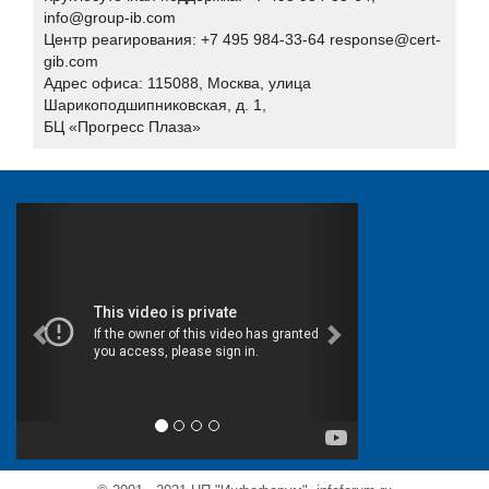
Xello
info@group-ib.com
Центр реагирования: +7 495 984-33-64 response@cert-
«НПЦ «КСБ»
gib.com
Айдеко
Адрес офиса: 115088, Москва, улица
Шарикоподшипниковская, д. 1,
Актив
БЦ «Прогресс Плаза»
Аладдин Р.Д.
АНО «Индустрия безопасности»
АО "Вектор-Бест"
АО "ГЛОНАСС"
АО "НПО "Эшелон"
АО «ДиалогНаука»
Банковское обозрение
БИРСЕК
БФТ-Холдинг
Вестник связи
Гарда Технологии