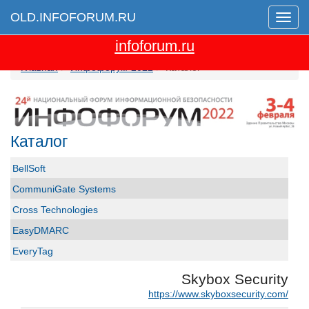
OLD.INFOFORUM.RU
Мен
Перейти на новую версию сайта
infoforum.ru
Главная
Инфофорум-2022
Каталог
Каталог
BellSoft
CommuniGate Systems
Cross Technologies
EasyDMARC
EveryTag
Group-IB
Skybox Security
GS GROUP
https://www.skyboxsecurity.com/