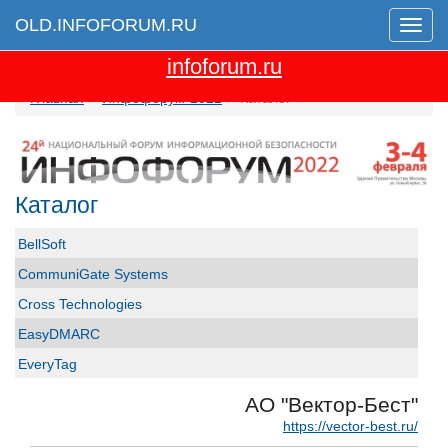
OLD.INFOFORUM.RU
Мен
Перейти на новую версию сайта
infoforum.ru
Главная
Инфофорум-2022
Каталог
Каталог
BellSoft
CommuniGate Systems
Cross Technologies
EasyDMARC
EveryTag
Group-IB
АО "Вектор-Бест"
GS GROUP
https://vector-best.ru/