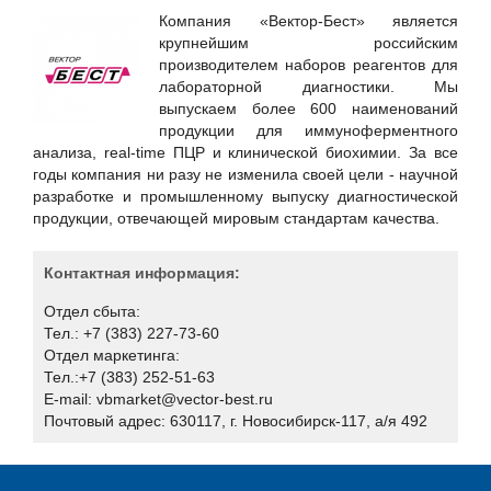
Hewlett Packard Enterprise
Компания «Вектор-Бест» является
Huawei
крупнейшим российским
производителем наборов реагентов для
ICT-Online.ru «Инфокоммуникации онлайн»
лабораторной диагностики. Мы
LURE IT / ООО «Люр АйТи»
выпускаем более 600 наименований
продукции для иммуноферментного
Positive Technologies
анализа, real-time ПЦР и клинической биохимии. За все
RSpectr
годы компания ни разу не изменила своей цели - научной
разработке и промышленному выпуску диагностической
RuSIEM
продукции, отвечающей мировым стандартам качества.
SETERE Ltd. / ООО "ТБИ"
Skybox Security
Контактная информация:
Softline
Отдел сбыта:
Тел.: +7 (383) 227-73-60
SoftMall
Отдел маркетинга:
SONET
Тел.:+7 (383) 252-51-63
E-mail: vbmarket@vector-best.ru
Staffcop
Почтовый адрес: 630117, г. Новосибирск-117, а/я 492
TrueConf
UserGate