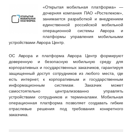
Hewlett Packard Enterprise
«Открытая мобильная платформа» —
Huawei
дочерняя компания ПАО «Ростелеком»,
занимается разработкой и внедрением
ICT-Online.ru «Инфокоммуникации онлайн»
единственной российской мобильной
LURE IT / ООО «Люр АйТи»
операционной системы Аврора и
платформы управления мобильными
Positive Technologies
устройствами Аврора Центр.
RSpectr
RuSIEM
ОС Аврора и платформа Аврора Центр формируют
доверенную и безопасную мобильную среду для
SETERE Ltd. / ООО "ТБИ"
корпоративных и государственных заказчиков, гарантируя
Skybox Security
защищенный доступ сотрудников из любого места, где
есть интернет, к корпоративным и государственным
Softline
информационным системам. Заказчик может
SoftMall
самостоятельно централизованно управлять
устройствами сотрудников и терминалами. Мобильная
SONET
операционная платформа позволяет создавать гибкие
Staffcop
отраслевые решения под требования конкретного
заказчика.
TrueConf
UserGate