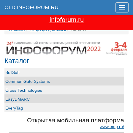
OLD.INFOFORUM.RU
Мен
Перейти на новую версию сайта
infoforum.ru
Главная
Инфофорум-2022
Каталог
Каталог
BellSoft
CommuniGate Systems
Cross Technologies
EasyDMARC
EveryTag
Group-IB
Открытая мобильная платформа
GS GROUP
www.omp.ru/