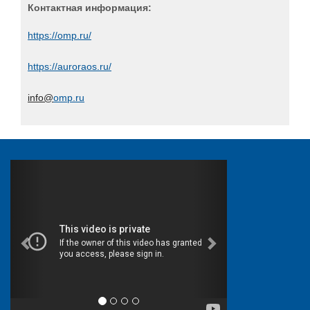
Xello
Контактная информация:
«НПЦ «КСБ»
https://omp.ru/
Айдеко
https://auroraos.ru/
Актив
Аладдин Р.Д.
info@
omp.ru
АНО «Индустрия безопасности»
АО "Вектор-Бест"
АО "ГЛОНАСС"
АО "НПО "Эшелон"
АО «ДиалогНаука»
Банковское обозрение
БИРСЕК
БФТ-Холдинг
Вестник связи
Гарда Технологии