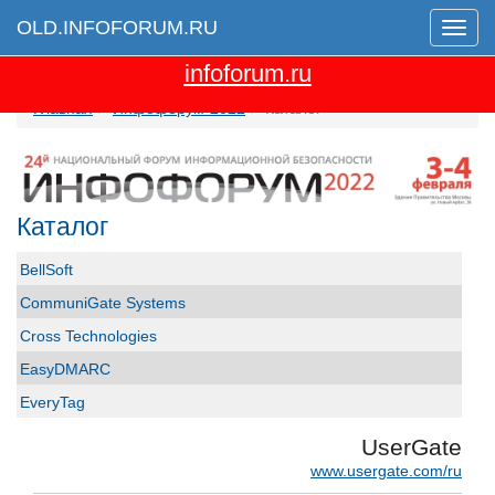
OLD.INFOFORUM.RU
Мен
Перейти на новую версию сайта
infoforum.ru
Главная
Инфофорум-2022
Каталог
Каталог
BellSoft
CommuniGate Systems
Cross Technologies
EasyDMARC
EveryTag
Group-IB
UserGate
GS GROUP
www.usergate.com/ru