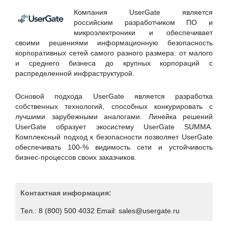
Hewlett Packard Enterprise
Компания UserGate является
Huawei
российским разработчиком ПО и
микроэлектроники и обеспечивает
ICT-Online.ru «Инфокоммуникации онлайн»
своими решениями информационную безопасность
LURE IT / ООО «Люр АйТи»
корпоративных сетей самого разного размера: от малого
и среднего бизнеса до крупных корпораций с
Positive Technologies
распределенной инфраструктурой.
RSpectr
RuSIEM
Основой подхода UserGate является разработка
собственных технологий, способных конкурировать с
SETERE Ltd. / ООО "ТБИ"
лучшими зарубежными аналогами. Линейка решений
Skybox Security
UserGate образует экосистему UserGate SUMMA.
Комплексный подход к безопасности позволяет UserGate
Softline
обеспечивать 100-% видимость сети и устойчивость
SoftMall
бизнес-процессов своих заказчиков.
SONET
Staffcop
Контактная информация:
TrueConf
Тел.: 8 (800) 500 4032 Email: sales@usergate.ru
UserGate