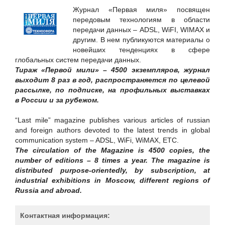
Hewlett Packard Enterprise
Журнал «Первая миля» посвящен
Huawei
передовым технологиям в области
передачи данных – ADSL, WiFI, WIMAX и
ICT-Online.ru «Инфокоммуникации онлайн»
другим. В нем публикуются материалы о
LURE IT / ООО «Люр АйТи»
новейших тенденциях в сфере
глобальных систем передачи данных.
Positive Technologies
Тираж «Первой мили» – 4500 экземпляров, журнал
RSpectr
выходит 8 раз в год, распространяется по целевой
рассылке, по подписке, на профильных выставках
RuSIEM
в России и за рубежом.
SETERE Ltd. / ООО "ТБИ"
“Last mile” magazine publishes various articles of russian
Skybox Security
and foreign authors devoted to the latest trends in global
Softline
communication system – ADSL, WiFi, WiMAX, ETC.
The circulation of the Magazine is 4500 copies, the
SoftMall
number of editions – 8 times a year. The magazine is
SONET
distributed purpose-orientedly, by subscription, at
industrial exhibitions in Moscow, different regions of
Staffcop
Russia and abroad.
TrueConf
UserGate
Контактная информация: