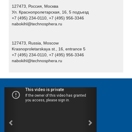
Xello
127473, Россия, Москва
«НПЦ «КСБ»
Ул. Краснопролетарская, 16, 5 подъезд
+7 (495) 234-0110, +7 (495) 956-3346
Айдеко
nabokihl@technosphera.ru
Актив
Аладдин Р.Д.
127473, Russia, Moscow
АНО «Индустрия безопасности»
Krasnoproletarskaya st., 16, entrance 5
+7 (495) 234-0110, +7 (495) 956-3346
АО "Вектор-Бест"
nabokihl@technosphera.ru
АО "ГЛОНАСС"
АО "НПО "Эшелон"
АО «ДиалогНаука»
Банковское обозрение
БИРСЕК
БФТ-Холдинг
Вестник связи
Гарда Технологии