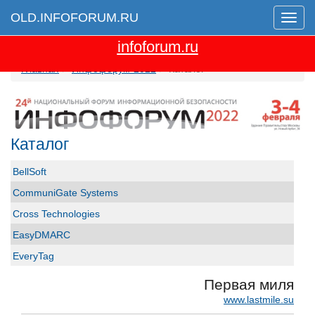
OLD.INFOFORUM.RU
Мен
Перейти на новую версию сайта
infoforum.ru
Главная
Инфофорум-2022
Каталог
Каталог
BellSoft
CommuniGate Systems
Cross Technologies
EasyDMARC
EveryTag
Group-IB
Первая миля
GS GROUP
www.lastmile.su