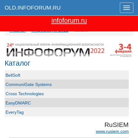
OLD.INFOFORUM.RU
Мен
Перейти на новую версию сайта
infoforum.ru
Главная
Инфофорум-2022
Каталог
Каталог
BellSoft
CommuniGate Systems
Cross Technologies
EasyDMARC
EveryTag
Group-IB
RuSIEM
GS GROUP
www.rusiem.com