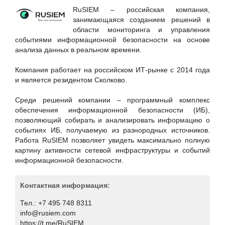
Hewlett Packard Enterprise
RuSIEM – российская компания,
Huawei
занимающаяся созданием решений в
области мониторинга и управления
ICT-Online.ru «Инфокоммуникации онлайн»
событиями информационной безопасности на основе
LURE IT / ООО «Люр АйТи»
анализа данных в реальном времени.
Positive Technologies
Компания работает на российском ИТ-рынке с 2014 года
RSpectr
и является резидентом Сколково.
RuSIEM
Среди решений компании – программный комплекс
SETERE Ltd. / ООО "ТБИ"
обеспечения информационной безопасности (ИБ),
позволяющий собирать и анализировать информацию о
Skybox Security
событиях ИБ, получаемую из разнородных источников.
Softline
Работа RuSIEM позволяет увидеть максимально полную
картину активности сетевой инфраструктуры и событий
SoftMall
информационной безопасности.
SONET
Staffcop
Контактная информация:
TrueConf
Тел.: +7 495 748 8311
info@rusiem.com
UserGate
https://t.me/RuSIEM