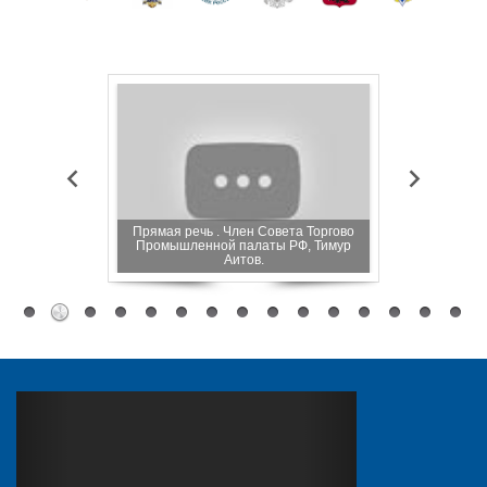
, секретарь
Прямая речь . Член Совета Торгово
Безопасность 
фофорума» о
Промышленной палаты РФ, Тимур
обсудили на
езопасности
Аитов.
Инфофор