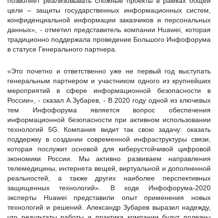
позволяет реализовывать сложные проекты в рамках общей
цели – защиты государственных информационных систем,
конфиденциальной информации заказчиков и персональных
данных», - отметил представитель компании Huawei, которая
традиционно поддержала проведение Большого Инфофорума
в статусе Генерального партнера.
«Это почетно и ответственно уже не первый год выступать
генеральным партнером и участником одного из крупнейших
мероприятий в сфере информационной безопасности в
России», - сказал А.Зубарев, - В 2020 году одной из ключевых
тем Инфофорума является вопрос обеспечения
информационной безопасности при активном использовании
технологий 5G. Компания видит так свою задачу: оказать
поддержку в создании современной инфраструктуры связи,
которая послужит основой для киберустойчивой цифровой
экономики России. Мы активно развиваем направления
телемедицины, интернета вещей, виртуальной и дополненной
реальностей, а также других наиболее перспективных
защищенных технологий». В ходе Инфофорума-2020
эксперты Huawei представили опыт применения новых
технологий и решений. Александр Зубарев выразил надежду,
что результаты работы и практика компании будут полезны