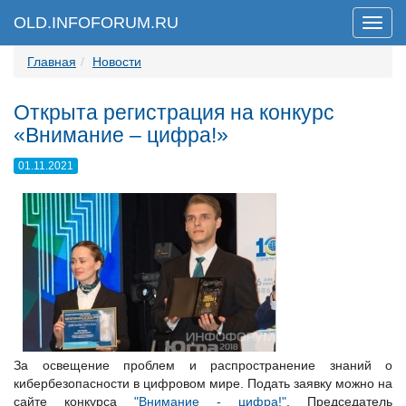
OLD.INFOFORUM.RU
Мен
Главная
Новости
Открыта регистрация на конкурс
«Внимание – цифра!»
01.11.2021
За освещение проблем и распространение знаний о
кибербезопасности в цифровом мире. Подать заявку можно на
сайте конкурса
"Внимание - цифра!"
. Председатель