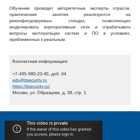
Xello
Обучение проводят авторитетные эксперты отрасли,
«НПЦ «КСБ»
практические занятия реализуются на
реконфигурируемых стендах, позволяющих
Айдеко
моделировать корпоративные сети и отрабатывать
Актив
вопросы эксплуатации систем и ПО в условиях,
приближенных к реальным.
Аладдин Р.Д.
АНО «Индустрия безопасности»
АО "Вектор-Бест"
Контактная информация:
АО "ГЛОНАСС"
+7-495-980-23-45, доб. 04
АО "НПО "Эшелон"
edu@itsecurity.ru
https://itsecurity.ru/
АО «ДиалогНаука»
Москва, ул. Образцова, д. 38, стр. 1
Банковское обозрение
БИРСЕК
БФТ-Холдинг
Вестник связи
Гарда Технологии