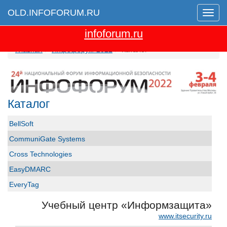
OLD.INFOFORUM.RU
Мен
Перейти на новую версию сайта
infoforum.ru
Главная
Инфофорум-2022
Каталог
Каталог
BellSoft
CommuniGate Systems
Cross Technologies
EasyDMARC
EveryTag
Group-IB
Учебный центр «Информзащита»
GS GROUP
www.itsecurity.ru