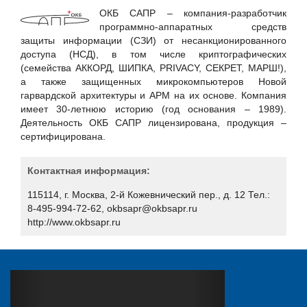
Hewlett Packard Enterprise
ОКБ САПР – компания-разработчик
Huawei
программно-аппаратных средств
защиты информации (СЗИ) от несанкционированного
ICT-Online.ru «Инфокоммуникации онлайн»
доступа (НСД), в том числе криптографических
LURE IT / ООО «Люр АйТи»
(семейства АККОРД, ШИПКА, PRIVACY, СЕКРЕТ, МАРШ!),
а также защищенных микрокомпьютеров Новой
Positive Technologies
гарвардской архитектуры и АРМ на их основе. Компания
RSpectr
имеет 30-летнюю историю (год основания – 1989).
Деятельность ОКБ САПР лицензирована, продукция –
RuSIEM
сертифицирована.
SETERE Ltd. / ООО "ТБИ"
Skybox Security
Контактная информация:
Softline
115114, г. Москва, 2-й Кожевнический пер., д. 12 Тел.:
8-495-994-72-62, okbsapr@okbsapr.ru
SoftMall
http://www.okbsapr.ru
SONET
Staffcop
TrueConf
UserGate