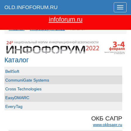
OLD.INFOFORUM.RU
Мен
Перейти на новую версию сайта
infoforum.ru
Главная
Инфофорум-2022
Каталог
Каталог
BellSoft
CommuniGate Systems
Cross Technologies
EasyDMARC
EveryTag
Group-IB
ОКБ САПР
GS GROUP
www.okbsapr.ru