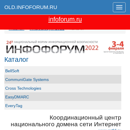
OLD.INFOFORUM.RU
Мен
Перейти на новую версию сайта
infoforum.ru
Главная
Инфофорум-2022
Каталог
Каталог
BellSoft
CommuniGate Systems
Cross Technologies
EasyDMARC
EveryTag
Group-IB
Координационный центр
GS GROUP
национального домена сети Интернет