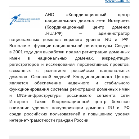
www.cctld.ru
Hewlett Packard Enterprise
Huawei
АНО «Координационный центр
ICT-Online.ru «Инфокоммуникации онлайн»
национального домена сети Интернет»
(Координационный центр доменов
LURE IT / ООО «Люр АйТи»
.RU/.РФ) – администратор
Positive Technologies
национальных доменов верхнего уровня .RU и .РФ.
Выполняет функции национальной регистратуры. Создан
RSpectr
в 2001 году для выработки правил регистрации доменных
RuSIEM
имен в национальных доменах, аккредитации
регистраторов и исследования перспективных проектов,
SETERE Ltd. / ООО "ТБИ"
связанных с развитием российских национальных
Skybox Security
доменов. Основной задачей Координационного Центра
является обеспечение надежного и стабильного
Softline
функционирования системы регистрации доменных имен
SoftMall
и DNS-инфраструктуры российского сегмента сети
Интернет. Также Координационный центр большое
SONET
внимание уделяет популяризации доменов .RU и .РФ
Staffcop
среди российских пользователей и повышению уровня
интернет-грамотности граждан России.
TrueConf
UserGate