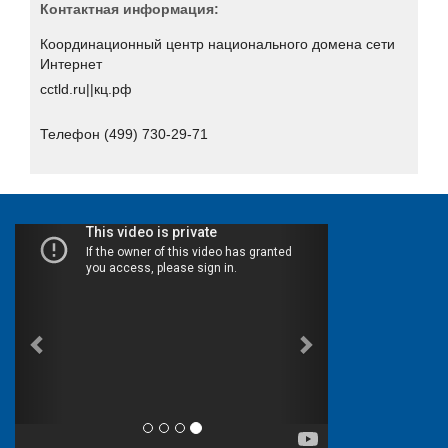
Xello
Контактная информация:
«НПЦ «КСБ»
Координационный центр национального домена сети
Интернет
Айдеко
cctld.ru||кц.рф
Актив
Аладдин Р.Д.
Телефон (499) 730-29-71
АНО «Индустрия безопасности»
АО "Вектор-Бест"
АО "ГЛОНАСС"
АО "НПО "Эшелон"
АО «ДиалогНаука»
Банковское обозрение
БИРСЕК
БФТ-Холдинг
Вестник связи
Гарда Технологии