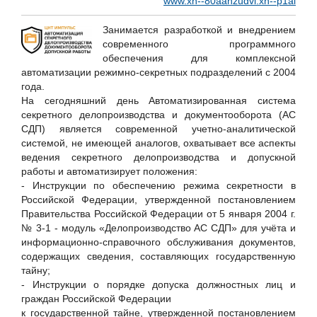
www.xn--80aahzudvi.xn--p1ai
Hewlett Packard Enterprise
Huawei
Занимается разработкой и внедрением
современного программного
ICT-Online.ru «Инфокоммуникации онлайн»
обеспечения для комплексной
LURE IT / ООО «Люр АйТи»
автоматизации режимно-секретных подразделений с 2004
года.
Positive Technologies
На сегодняшний день Автоматизированная система
RSpectr
секретного делопроизводства и документооборота (АС
СДП) является современной учетно-аналитической
RuSIEM
системой, не имеющей аналогов, охватывает все аспекты
SETERE Ltd. / ООО "ТБИ"
ведения секретного делопроизводства и допускной
работы и автоматизирует положения:
Skybox Security
- Инструкции по обеспечению режима секретности в
Softline
Российской Федерации, утвержденной постановлением
Правительства Российской Федерации от 5 января 2004 г.
SoftMall
№ 3-1 - модуль «Делопроизводство АС СДП» для учёта и
SONET
информационно-справочного обслуживания документов,
содержащих сведения, составляющих государственную
Staffcop
тайну;
TrueConf
- Инструкции о порядке допуска должностных лиц и
граждан Российской Федерации
UserGate
к государственной тайне, утвержденной постановлением