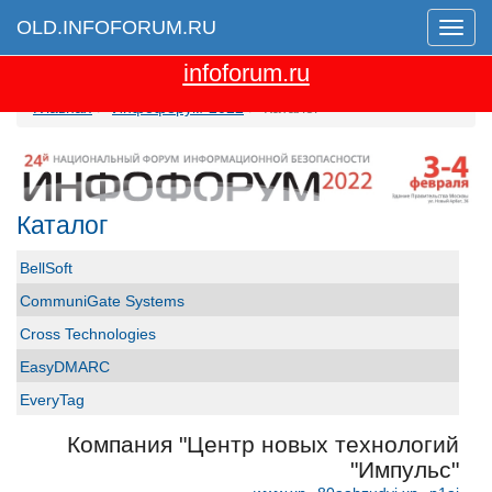
OLD.INFOFORUM.RU
Мен
Перейти на новую версию сайта
infoforum.ru
Главная
Инфофорум-2022
Каталог
Каталог
BellSoft
CommuniGate Systems
Cross Technologies
EasyDMARC
EveryTag
Group-IB
Компания "Центр новых технологий
GS GROUP
"Импульс"