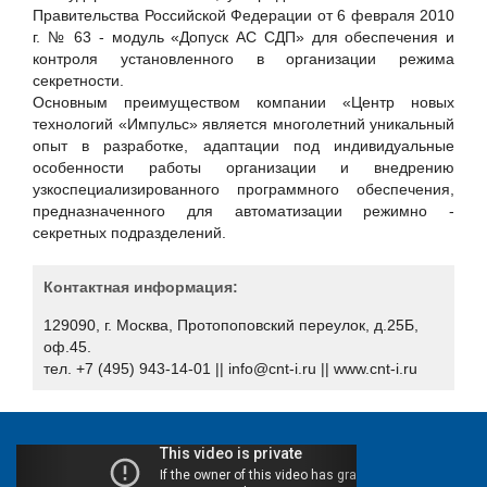
Xello
Правительства Российской Федерации от 6 февраля 2010
г. № 63 - модуль «Допуск АС СДП» для обеспечения и
«НПЦ «КСБ»
контроля установленного в организации режима
Айдеко
секретности.
Основным преимуществом компании «Центр новых
Актив
технологий «Импульс» является многолетний уникальный
Аладдин Р.Д.
опыт в разработке, адаптации под индивидуальные
особенности работы организации и внедрению
АНО «Индустрия безопасности»
узкоспециализированного программного обеспечения,
АО "Вектор-Бест"
предназначенного для автоматизации режимно -
секретных подразделений.
АО "ГЛОНАСС"
АО "НПО "Эшелон"
Контактная информация:
АО «ДиалогНаука»
129090, г. Москва, Протопоповский переулок, д.25Б,
Банковское обозрение
оф.45.
БИРСЕК
тел. +7 (495) 943-14-01 || info@cnt-i.ru || www.cnt-i.ru
БФТ-Холдинг
Вестник связи
Гарда Технологии