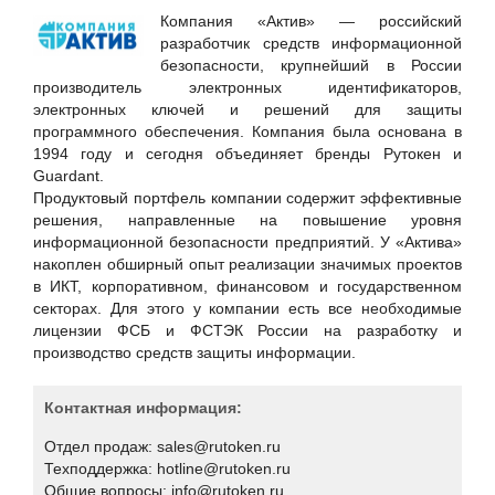
Hewlett Packard Enterprise
Компания «Актив» — российский
Huawei
разработчик средств информационной
безопасности, крупнейший в России
ICT-Online.ru «Инфокоммуникации онлайн»
производитель электронных идентификаторов,
LURE IT / ООО «Люр АйТи»
электронных ключей и решений для защиты
программного обеспечения. Компания была основана в
Positive Technologies
1994 году и сегодня объединяет бренды Рутокен и
RSpectr
Guardant.
Продуктовый портфель компании содержит эффективные
RuSIEM
решения, направленные на повышение уровня
SETERE Ltd. / ООО "ТБИ"
информационной безопасности предприятий. У «Актива»
накоплен обширный опыт реализации значимых проектов
Skybox Security
в ИКТ, корпоративном, финансовом и государственном
Softline
секторах. Для этого у компании есть все необходимые
лицензии ФСБ и ФСТЭК России на разработку и
SoftMall
производство средств защиты информации.
SONET
Staffcop
Контактная информация:
TrueConf
Отдел продаж: sales@rutoken.ru
Техподдержка: hotline@rutoken.ru
UserGate
Общие вопросы: info@rutoken.ru