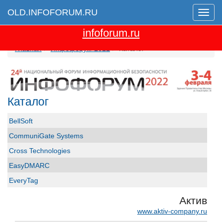
OLD.INFOFORUM.RU
Мен
Перейти на новую версию сайта
infoforum.ru
Главная
Инфофорум-2022
Каталог
Каталог
BellSoft
CommuniGate Systems
Cross Technologies
EasyDMARC
EveryTag
Group-IB
Актив
GS GROUP
www.aktiv-company.ru