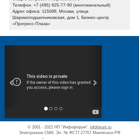
Xello
Телефон: +7 (495) 925-77-90 (многоканальный)
Адрес офиса: 115088, Москва, улица
«НПЦ «КСБ»
Шарикоподшипниковская, дом 1, Бизнес-центр
Айдеко
«Прогресс-Плаза»
Актив
Аладдин Р.Д.
АНО «Индустрия безопасности»
АО "Вектор-Бест"
АО "ГЛОНАСС"
АО "НПО "Эшелон"
АО «ДиалогНаука»
Банковское обозрение
БИРСЕК
БФТ-Холдинг
Вестник связи
© 2001 - 2021 НП "Инфофорум",
infoforum.ru
Гарда Технологии
Электронное СМИ, Эл. № ФС77-27767 Минпечати РФ