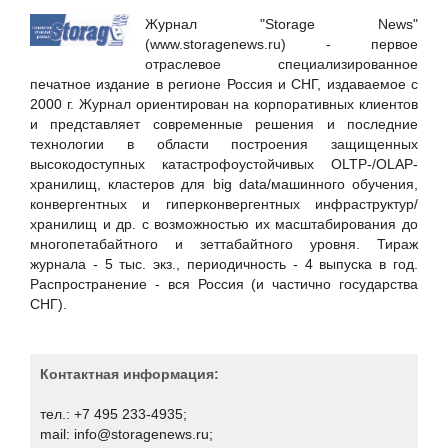
Hewlett Packard Enterprise
Журнал "Storage News"
Huawei
(www.storagenews.ru) - первое
отраслевое специализированное
ICT-Online.ru «Инфокоммуникации онлайн»
печатное издание в регионе Россия и СНГ, издаваемое с
LURE IT / ООО «Люр АйТи»
2000 г. Журнал ориентирован на корпоративных клиентов
и представляет современные решения и последние
Positive Technologies
технологии в области построения защищенных
RSpectr
высокодоступных катастрофоустойчивых OLTP-/OLAP-
хранилищ, кластеров для big data/машинного обучения,
RuSIEM
конвергентных и гиперконвергентных инфраструктур/
SETERE Ltd. / ООО "ТБИ"
хранилищ и др. с возможностью их масштабирования до
многопетабайтного и зеттабайтного уровня. Тираж
Skybox Security
журнала - 5 тыс. экз., периодичность - 4 выпуска в год.
Softline
Распространение - вся Россия (и частично государства
СНГ).
SoftMall
SONET
Staffcop
Контактная информация:
TrueConf
тел.: +7 495 233-4935;
UserGate
mail: info@storagenews.ru;