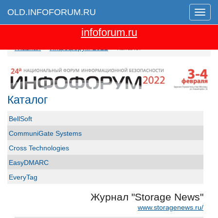
OLD.INFOFORUM.RU
Мен
Перейти на новую версию сайта
infoforum.ru
Главная
Инфофорум-2022
Каталог
Каталог
BellSoft
CommuniGate Systems
Cross Technologies
EasyDMARC
EveryTag
Group-IB
Журнал "Storage News"
GS GROUP
www.storagenews.ru/