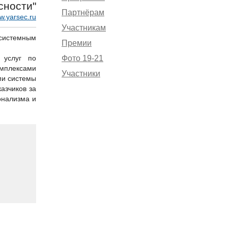
сности"
Партнёрам
w.yarsec.ru
Участникам
 системным
Премии
 услуг по
Фото 19-21
плексами
Участники
ми системы
азчиков за
онализма и