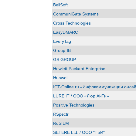
BellSoft
CommuniGate Systems
Cross Technologies
EasyDMARC
EveryTag
Group-IB
GS GROUP
Hewlett Packard Enterprise
Huawei
ICT-Online.ru «Инфокоммуникации онла
LURE IT / ООО «Люр АйТи»
Positive Technologies
RSpectr
RuSIEM
SETERE Ltd. / ООО "ТБИ"