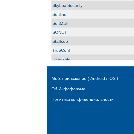
Skybox Security
Softline
SoftMall
SONET
Staffcop
TrueConf
UserGate
Xello
«НПЦ «КСБ»
Моб. приложение ( Android / iOS )
Айдеко
Об Инфофоруме
Актив
Политика конфиденциальности
Аладдин Р.Д.
АНО «Индустрия безопасности»
АО "Вектор-Бест"
АО "ГЛОНАСС"