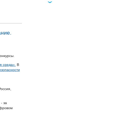
Облака – новая тема
Инфофорума-2022
08.12.2021 10:12
Инфофорум-TV.
Электронная подпись.
Честно о безопасности
ание.
18.11.2021 11:11
ИИ и
кибербезопасность -
при поддержке
Минцифры на
Инфофоруме-2022
онкурсы.
10.11.2021 19:11
«Внимание – цифра!».
 среда».
В
Цель конкурса – со-
езопасности
признание.
Сотворчество.
Сопричастность
02.11.2021 15:11
оссия,
Российское "железо".
Выбор есть! Интервью с
Артемом Минаковым,
- за
ЗАО "НОРСИ-ТРАНС"
ифровом
01.11.2021 14:11