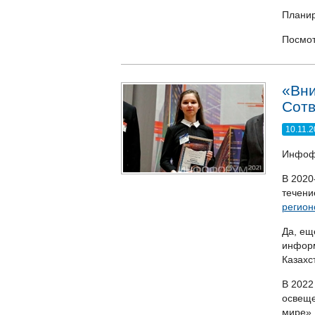
Планир
Посмот
«Вни
Сотв
10.11.
Инфофо
В 2020
течени
регион
Да, ещ
информ
Казахс
В 2022
освеще
мире».