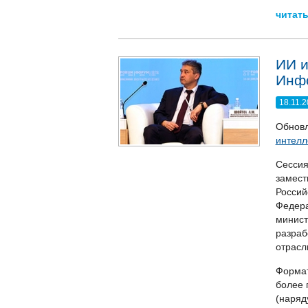
читать
ИИ и
Инф
18.11.
Обнов
интелл
Сессия
замест
Россий
Федера
минист
разраб
отрасл
Формат
более 
(наряд