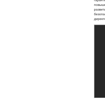
гарант
повыше
развит
безопа
директ