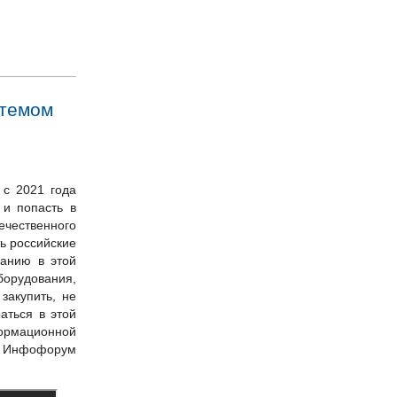
Открыта регистрация
на конкурс «Внимание –
цифра!»
ртемом
 с 2021 года
 и попасть в
чественного
ь российские
ванию в этой
орудования,
закупить, не
аться в этой
рмационной
а Инфофорум