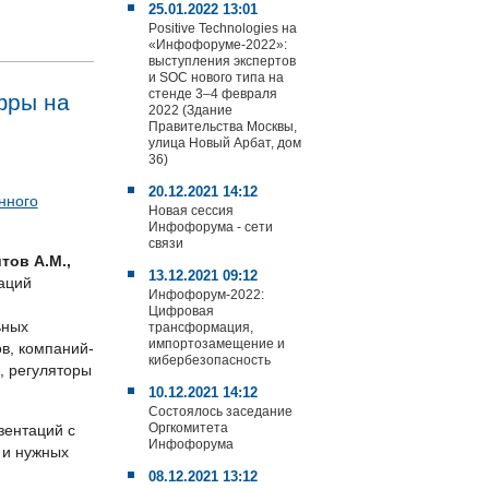
25.01.2022 13:01
Positive Technologies на
«Инфофоруме-2022»:
выступления экспертов
и SOC нового типа на
стенде 3–4 февраля
фры на
2022 (Здание
Правительства Москвы,
улица Новый Арбат, дом
36)
20.12.2021 14:12
нного
Новая сессия
Инфофорума - сети
связи
тов А.М.,
13.12.2021 09:12
аций
Инфофорум-2022:
Цифровая
ьных
трансформация,
импортозамещение и
в, компаний-
кибербезопасность
, регуляторы
10.12.2021 14:12
Состоялось заседание
Оргкомитета
зентаций с
Инфофорума
 и нужных
08.12.2021 13:12