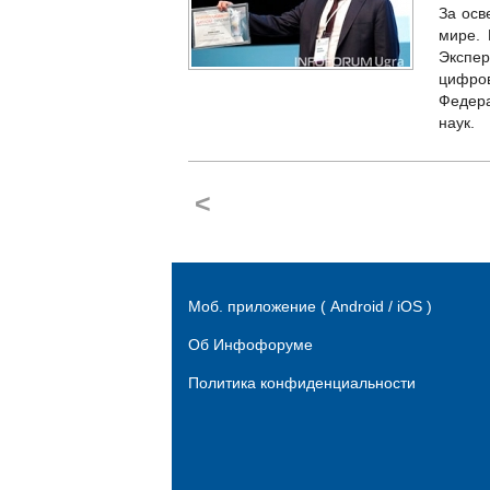
За осв
мире. 
Экспе
цифр
Федера
наук.
<
Моб. приложение ( Android / iOS )
Об Инфофоруме
Политика конфиденциальности