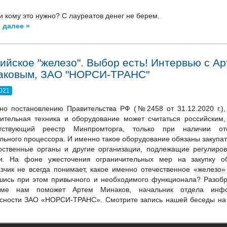
и кому это нужно? С лауреатов денег не берем.
 далее »
ийское "железо". Выбор есть! Интервью с А
аковым, ЗАО "НОРСИ-ТРАНС"
2021
но постановлению Правительства РФ (№2458 от 31.12.2020 г.),
ительная техника и оборудование может считаться российским,
етствующий реестр Минпромторга, только при наличии оте
льного процессора. И именно такое оборудование обязаны закупат
рственные органы и другие организации, подлежащие регулиро
ти. На фоне ужесточения ограничительных мер на закупку об
азчик не всегда понимает, какое именно отечественное «железо» 
ись при этом привычного и необходимого функционала? Разобр
еме нам поможет Артем Минаков, начальник отдела инфо
асности ЗАО «НОРСИ-ТРАНС». Смотрите запись нашей беседы н