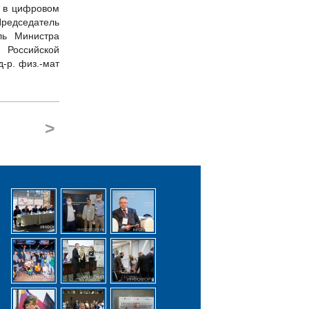
и в цифровом
Председатель
ль Министра
Российской
-р. физ.-мат
>