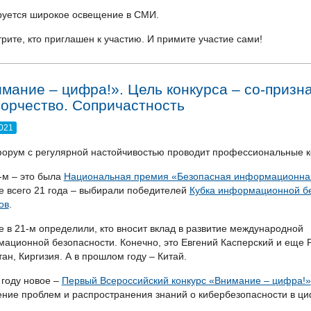
уется широкое освещение в СМИ.
рите, кто приглашен к участию. И примите участие сами!
мание – цифра!». Цель конкурса – со-призн
орчество. Сопричастность
2021
рум с регулярной настойчивостью проводит профессиональные к
-м – это была
Национальная премия «Безопасная информационная
е всего 21 года – выбирали победителей
Кубка информационной б
ов
.
е в 21-м определили, кто вносит вклад в развитие международной
ационной безопасности. Конечно, это Евгений Касперский и еще Р
тан, Киргизия. А в прошлом году – Китай.
 году новое –
Первый Всероссийский конкурс «Внимание – цифра!»
ние проблем и распространения знаний о кибербезопасности в ц