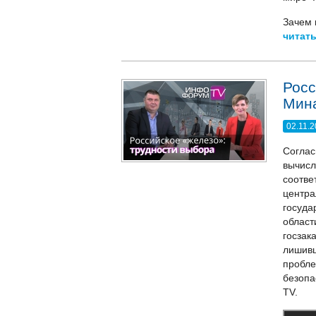
Зачем 
читать
Росс
Мин
02.11.
Соглас
вычисл
соотв
центра
госуда
облас
госзак
лишивш
пробл
безоп
TV.