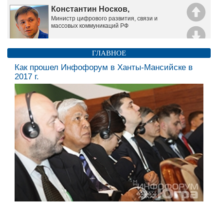
Константин Носков,
Министр цифрового развития, связи и
массовых коммуникаций РФ
ГЛАВНОЕ
Андрей Крутских,
Как прошел Инфофорум в Ханты-Мансийске в
спецпредставитель Президента РФ по
2017 г.
международному сотрудничеству в области
ИБ
Наталья Комарова,
Губернатор Ханты-Мансийского автономного
округа
Fang Binxing,
Chairman of Cloud Security Association (CSA) of
China
Борис Мирошников,