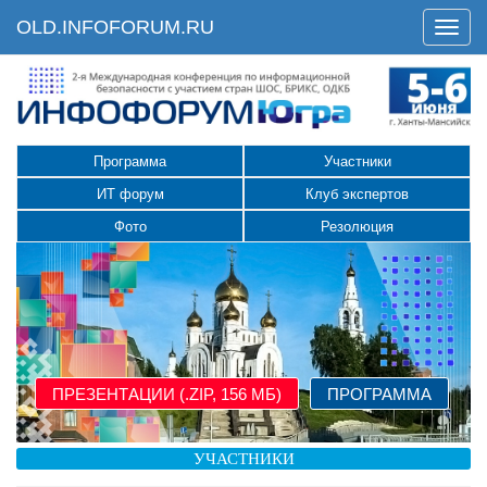
OLD.INFOFORUM.RU
Мен
Fang Binxing,
Chairman of Cloud Security Association (CSA) of
China
Программа
Участники
Борис Мирошников,
сопредседатель Оргкомитета Инфофорума,
ИТ форум
Клуб экспертов
вице-президент ГК Цитадель
Фото
Резолюция
Дмитрий Фролов,
директор Департамента информационной
безопасности ФГУП "РТРС"
Тимур Аитов,
ПРЕЗЕНТАЦИИ (.ZIP, 156 МБ)
ПРОГРАММА
член Комитета ТПП РФ по финансовым
рынкам и кредитным организациям
УЧАСТНИКИ