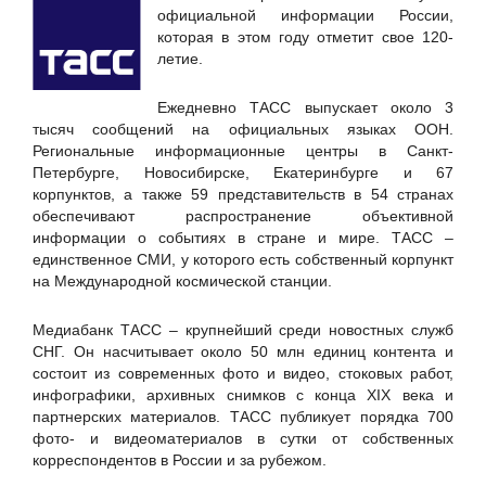
Positive Technologies
официальной информации России,
которая в этом году отметит свое 120-
Staffcop
летие.
«Национальный удостоверяющий центр», ЗАО
АйТи БАСТИОН
Ежедневно ТАСС выпускает около 3
тысяч сообщений на официальных языках ООН.
АйТи Мониторинг
Региональные информационные центры в Санкт-
Аналитический банковский журнал
Петербурге, Новосибирске, Екатеринбурге и 67
корпунктов, а также 59 представительств в 54 странах
АО "ГЛОНАСС"
обеспечивают распространение объективной
АО "Концерн "Автоматика"
информации о событиях в стране и мире. ТАСС –
единственное СМИ, у которого есть собственный корпункт
АО "НИИЧаспром"
на Международной космической станции.
АО "РЖД-ЗДОРОВЬЕ"
Медиабанк ТАСС – крупнейший среди новостных служб
АО "РНТ"
СНГ. Он насчитывает около 50 млн единиц контента и
АО «ДиалогНаука»
состоит из современных фото и видео, стоковых работ,
инфографики, архивных снимков с конца ХIХ века и
АО «Корсон Технолоджис РУС»
партнерских материалов. ТАСС публикует порядка 700
АО «НИИ Масштаб»
фото- и видеоматериалов в сутки от собственных
корреспондентов в России и за рубежом.
Банковское обозрение