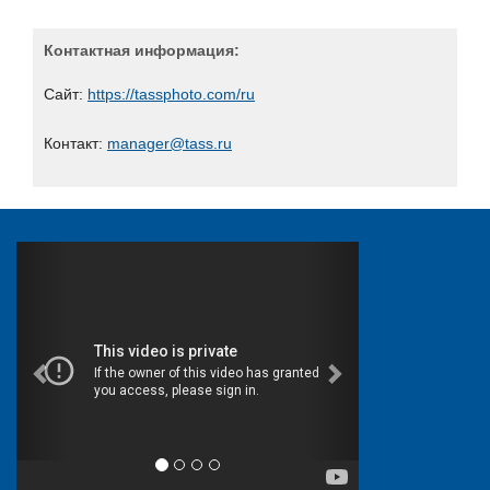
БИРСЕК
Вестник связи
Контактная информация:
Гарда Технологии
Сайт:
https://tassphoto.com/ru
Деловой клуб ШОС
Доктор Веб
Контакт:
manager@tass.ru
Единство
Единый портал электронной подписи
Журнал «Системный администратор»
Журнал "BIS Journal - Информационная безопасность
банков"
Журнал "Storage News"
Журнал "СONNECT. Мир информационных технологий"
Журнал CIS
Журнал «БИТ. Бизнес & Информационные технологии»
Журнал «Первая миля»
Журнал «СТА»