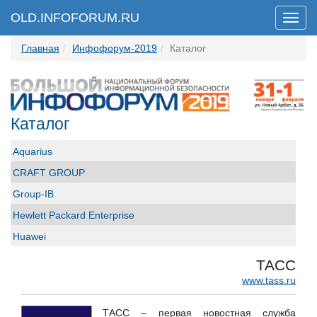
OLD.INFOFORUM.RU
Мен
Главная
Инфофорум-2019
Каталог
Каталог
Aquarius
CRAFT GROUP
Group-IB
Hewlett Packard Enterprise
Huawei
ICL Системные технологии
ТАСС
ICT-Online.ru «Инфокоммуникации онлайн»
www.tass.ru
Perimetrix
ТАСС – первая новостная служба