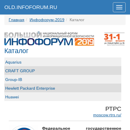
OLD.INFOFORUM.RU
Мен
Главная
Инфофорум-2019
Каталог
Каталог
Aquarius
CRAFT GROUP
Group-IB
Hewlett Packard Enterprise
Huawei
ICL Системные технологии
РТРС
ICT-Online.ru «Инфокоммуникации онлайн»
moscow.rtrs.ru/
Perimetrix
Федеральное государственное