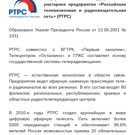
Positive Technologies
унитарное предприятие «Российская
телевизионная и радиовещательная
Staffcop
сеть» (РТРС)
«Национальный удостоверяющий центр», ЗАО
АйТи БАСТИОН
Образовано Указом Президента России от 13.08.2001 №
1031.
АйТи Мониторинг
Аналитический банковский журнал
РТРС совместно с ВГТРК, «Первым каналом»,
Телецентром «Останкино» и ГПКС составляет основу
АО "ГЛОНАСС"
государственной системы телерадиовещания.
АО "Концерн "Автоматика"
АО "НИИЧаспром"
РТРС — естественная монополия в области связи.
Предприятие ведет эфирную наземную трансляцию теле-
АО "РЖД-ЗДОРОВЬЕ"
и радиоканалов во всех регионах. В его состав входят 80
АО "РНТ"
филиалов: региональных, республиканских, краевых и
областных радиотелепередающих центров.
АО «ДиалогНаука»
АО «Корсон Технолоджис РУС»
В 2010-е годы РТРС создал крупнейшую в мире
цифровую эфирную телесеть. Сеть включает более
АО «НИИ Масштаб»
5000 передающих станций и обеспечивает 98,6%
Банковское обозрение
жителей России возможностью приема 20 обязательных