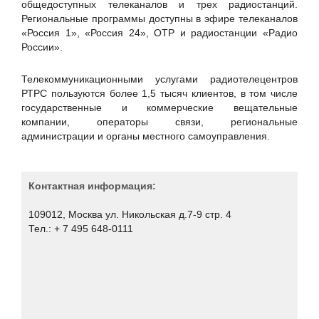
общедоступных телеканалов и трех радиостанций.
БИРСЕК
Региональные программы доступны в эфире телеканалов
Вестник связи
«Россия 1», «Россия 24», ОТР и радиостанции «Радио
России».
Гарда Технологии
Деловой клуб ШОС
Телекоммуникационными услугами радиотелецентров
Доктор Веб
РТРС пользуются более 1,5 тысяч клиентов, в том числе
государственные и коммерческие вещательные
Единство
компании, операторы связи, региональные
Единый портал электронной подписи
администрации и органы местного самоуправления.
Журнал «Системный администратор»
Журнал "BIS Journal - Информационная безопасность
Контактная информация:
банков"
Журнал "Storage News"
109012, Москва ул. Никольская д.7-9 стр. 4
Тел.: + 7 495 648-0111
Журнал "СONNECT. Мир информационных технологий"
Журнал CIS
Журнал «БИТ. Бизнес & Информационные технологии»
Журнал «Первая миля»
Журнал «СТА»