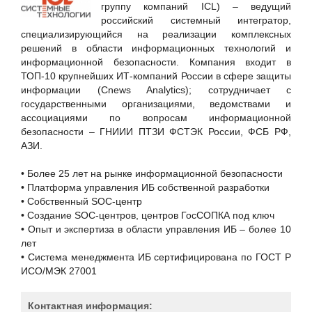
Positive Technologies
группу компаний ICL) – ведущий
российский системный интегратор,
Staffcop
специализирующийся на реализации комплексных
«Национальный удостоверяющий центр», ЗАО
решений в области информационных технологий и
информационной безопасности. Компания входит в
АйТи БАСТИОН
ТОП-10 крупнейших ИТ-компаний России в сфере защиты
АйТи Мониторинг
информации (Cnews Analytics); сотрудничает с
государственными организациями, ведомствами и
Аналитический банковский журнал
ассоциациями по вопросам информационной
АО "ГЛОНАСС"
безопасности – ГНИИИ ПТЗИ ФСТЭК России, ФСБ РФ,
АЗИ.
АО "Концерн "Автоматика"
АО "НИИЧаспром"
• Более 25 лет на рынке информационной безопасности
• Платформа управления ИБ собственной разработки
АО "РЖД-ЗДОРОВЬЕ"
• Собственный SOC-центр
АО "РНТ"
• Создание SOC-центров, центров ГосСОПКА под ключ
• Опыт и экспертиза в области управления ИБ – более 10
АО «ДиалогНаука»
лет
АО «Корсон Технолоджис РУС»
• Система менеджмента ИБ сертифицирована по ГОСТ Р
ИСО/МЭК 27001
АО «НИИ Масштаб»
Банковское обозрение
Контактная информация: