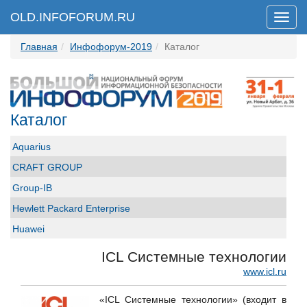
OLD.INFOFORUM.RU
Мен
Главная
Инфофорум-2019
Каталог
Каталог
Aquarius
CRAFT GROUP
Group-IB
Hewlett Packard Enterprise
Huawei
ICL Системные технологии
ICL Системные технологии
ICT-Online.ru «Инфокоммуникации онлайн»
www.icl.ru
Perimetrix
«ICL Системные технологии» (входит в