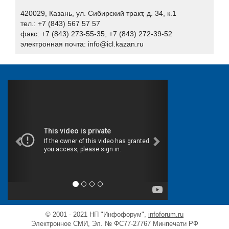
БИРСЕК
420029, Казань, ул. Сибирский тракт, д. 34, к.1
Вестник связи
тел.: +7 (843) 567 57 57
факс: +7 (843) 273-55-35, +7 (843) 272-39-52
Гарда Технологии
электронная почта: info@icl.kazan.ru
Деловой клуб ШОС
Доктор Веб
Единство
Единый портал электронной подписи
Журнал «Системный администратор»
Журнал "BIS Journal - Информационная безопасность
банков"
Журнал "Storage News"
Журнал "СONNECT. Мир информационных технологий"
Журнал CIS
Журнал «БИТ. Бизнес & Информационные технологии»
Журнал «Первая миля»
© 2001 - 2021 НП "Инфофорум",
infoforum.ru
Электронное СМИ, Эл. № ФС77-27767 Минпечати РФ
Журнал «СТА»