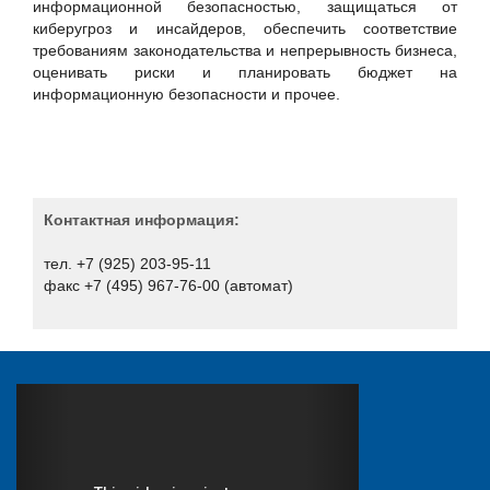
информационной безопасностью, защищаться от
БИРСЕК
киберугроз и инсайдеров, обеспечить соответствие
Вестник связи
требованиям законодательства и непрерывность бизнеса,
оценивать риски и планировать бюджет на
Гарда Технологии
информационную безопасности и прочее.
Деловой клуб ШОС
Доктор Веб
Единство
Единый портал электронной подписи
Контактная информация:
Журнал «Системный администратор»
тел. +7 (925) 203-95-11
Журнал "BIS Journal - Информационная безопасность
факс +7 (495) 967-76-00 (автомат)
банков"
Журнал "Storage News"
Журнал "СONNECT. Мир информационных технологий"
Журнал CIS
Журнал «БИТ. Бизнес & Информационные технологии»
Журнал «Первая миля»
Журнал «СТА»