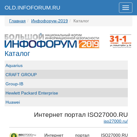
OLD.INFOFORUM.RU
Мен
Главная
Инфофорум-2019
Каталог
Каталог
Aquarius
CRAFT GROUP
Group-IB
Hewlett Packard Enterprise
Huawei
ICL Системные технологии
Интернет портал ISO27000.RU
ICT-Online.ru «Инфокоммуникации онлайн»
iso27000.ru/
Perimetrix
Интернет портал ISO27000.RU