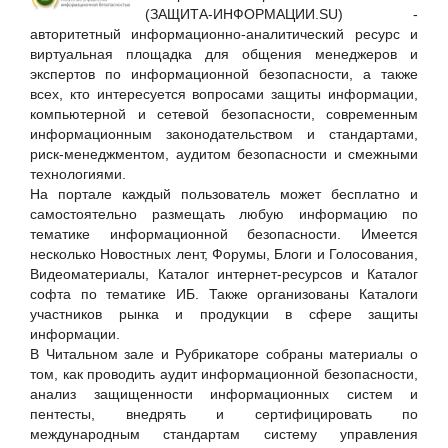
Positive Technologies
(ЗАЩИТА-ИНФОРМАЦИИ.SU) -
авторитетный информационно-аналитический ресурс и
Staffcop
виртуальная площадка для общения менеджеров и
«Национальный удостоверяющий центр», ЗАО
экспертов по информационной безопасности, а также
всех, кто интересуется вопросами защиты информации,
АйТи БАСТИОН
компьютерной и сетевой безопасности, современным
АйТи Мониторинг
информационным законодательством и стандартами,
риск-менеджментом, аудитом безопасности и смежными
Аналитический банковский журнал
технологиями.
АО "ГЛОНАСС"
На портале каждый пользователь может бесплатно и
самостоятельно размещать любую информацию по
АО "Концерн "Автоматика"
тематике информационной безопасности. Имеется
АО "НИИЧаспром"
несколько Новостных лент, Форумы, Блоги и Голосования,
Видеоматериалы, Каталог интернет-ресурсов и Каталог
АО "РЖД-ЗДОРОВЬЕ"
софта по тематике ИБ. Также организованы Каталоги
АО "РНТ"
участников рынка и продукции в сфере защиты
информации.
АО «ДиалогНаука»
В Читальном зале и Рубрикаторе собраны материалы о
АО «Корсон Технолоджис РУС»
том, как проводить аудит информационной безопасности,
анализ защищенности информационных систем и
АО «НИИ Масштаб»
пентесты, внедрять и сертифицировать по
Банковское обозрение
международным стандартам систему управления