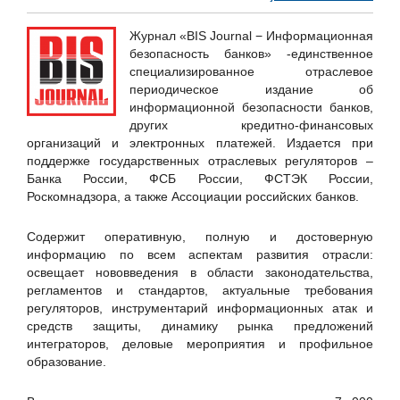
Positive Technologies
Staffcop
Журнал «BIS Journal − Информационная
безопасность банков» -единственное
«Национальный удостоверяющий центр», ЗАО
специализированное отраслевое
АйТи БАСТИОН
периодическое издание об
информационной безопасности банков,
АйТи Мониторинг
других кредитно-финансовых
Аналитический банковский журнал
организаций и электронных платежей. Издается при
поддержке государственных отраслевых регуляторов –
АО "ГЛОНАСС"
Банка России, ФСБ России, ФСТЭК России,
АО "Концерн "Автоматика"
Роскомнадзора, а также Ассоциации российских банков.
АО "НИИЧаспром"
Содержит оперативную, полную и достоверную
АО "РЖД-ЗДОРОВЬЕ"
информацию по всем аспектам развития отрасли:
освещает нововведения в области законодательства,
АО "РНТ"
регламентов и стандартов, актуальные требования
АО «ДиалогНаука»
регуляторов, инструментарий информационных атак и
средств защиты, динамику рынка предложений
АО «Корсон Технолоджис РУС»
интеграторов, деловые мероприятия и профильное
АО «НИИ Масштаб»
образование.
Банковское обозрение