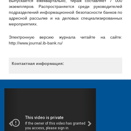
Выпускается ежеквартально, тираж составляет 7 000
БИРСЕК
экземпляров. Распространяется среди
руководителей
Вестник связи
подразделений информационной безопасности банков по
адресной рассылке и на деловых специализированных
Гарда Технологии
мероприятиях.
Деловой клуб ШОС
Электронную версию журнала читайте на сайте:
Доктор Веб
http://www.journal.ib-bank.ru/
Единство
Единый портал электронной подписи
Контактная информация:
Журнал «Системный администратор»
Журнал "BIS Journal - Информационная безопасность
банков"
Журнал "Storage News"
Журнал "СONNECT. Мир информационных технологий"
Журнал CIS
Журнал «БИТ. Бизнес & Информационные технологии»
Журнал «Первая миля»
Журнал «СТА»