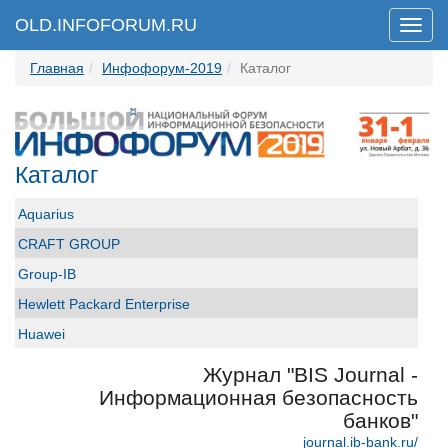
OLD.INFOFORUM.RU
Мен
Главная
Инфофорум-2019
Каталог
Каталог
Aquarius
CRAFT GROUP
Group-IB
Hewlett Packard Enterprise
Huawei
ICL Системные технологии
Журнал "BIS Journal -
ICT-Online.ru «Инфокоммуникации онлайн»
Информационная безопасность
банков"
Perimetrix
journal.ib-bank.ru/