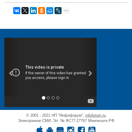
© 2001 - 2021 НП "Инфофорум",
infoforum.ru
Электронное СМИ, Эл. № ФС77-27767 Минпечати РФ