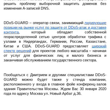
решить проблему выборочной защитить доменов без
изменения A-записей DNS.
DDoS-GUARD – оператор связи, занимающий
лидирующие
позиции на рынке услуг по защите от DDoS-атак и доставке
контента
, который обладает собственной
геораспределенной сетью центров обработки трафика с
узлами в Нидерландах, Германии, России, Казахстане,
Китае и США. DDoS-GUARD предоставляет
широкий
спектр решений
для проектов любого масштаба – начиная
от услуг для физических лиц и малого бизнеса и
заканчивая обслуживанием государственного сектора.
Пообщаться с Дмитрием и другими специалистами DDoS-
GUARD можно будет также у стенда компании,
расположенного у входа в главное фойе конференц-залов
здания Правительства Москвы. Ждем Вас 30 января 2020
года по адресу Москва ул. Новый Арбат д.36.