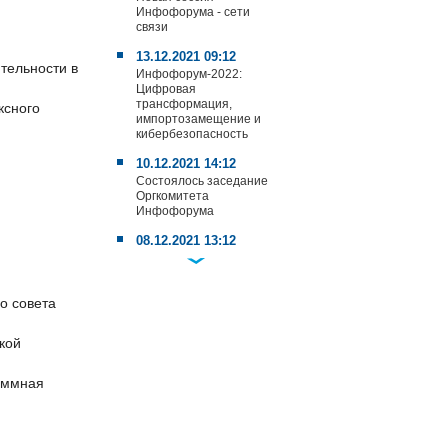
Инфофорума - сети
связи
13.12.2021 09:12
тельности в
Инфофорум-2022:
Цифровая
трансформация,
ксного
импортозамещение и
кибербезопасность
10.12.2021 14:12
Состоялось заседание
Оргкомитета
Инфофорума
08.12.2021 13:12
Облака – новая тема
Инфофорума-2022
о совета
08.12.2021 10:12
Инфофорум-TV.
Электронная подпись.
кой
Честно о безопасности
18.11.2021 11:11
аммная
ИИ и
кибербезопасность -
при поддержке
Минцифры на