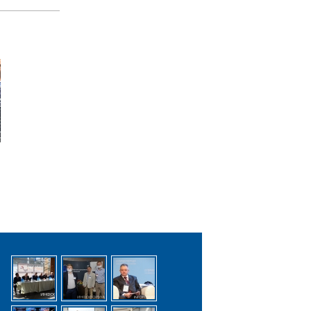
Инфофоруме-2022
10.11.2021 19:11
«Внимание – цифра!».
Цель конкурса – со-
признание.
Сотворчество.
Сопричастность
02.11.2021 15:11
Российское "железо".
Выбор есть! Интервью с
Артемом Минаковым,
ЗАО "НОРСИ-ТРАНС"
01.11.2021 14:11
Открыта регистрация
на конкурс «Внимание –
цифра!»