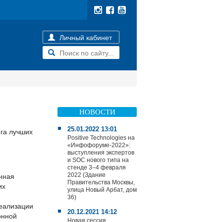
Личный кабинет
НОВОСТИ
25.01.2022 13:01
га лучших
Positive Technologies на
«Инфофоруме-2022»:
выступления экспертов
и SOC нового типа на
стенде 3–4 февраля
2022 (Здание
нная
Правительства Москвы,
их
улица Новый Арбат, дом
36)
реализации
20.12.2021 14:12
онной
Новая сессия