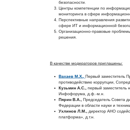
безопасности.
Центры компетенции по информацио
мониторинга в сфере информационн
Перспективные направления развити
сфере ИТ и информационной безопа
Организационно-правовые проблемы
решения.
В качестве модераторов приглашены:
Вахаев М.Х.,
Первый заместитель П
противодействию коррупции, Сопре
Кузьмин А.С.,
первый заместитель 
Инфофорума, д.ф.-м.н.
Пярин В.А.,
Председатель Совета д
Федерации в области науки и техник
Ухлинов Л.М.,
директор АНО содей
платформа», д.т.н.