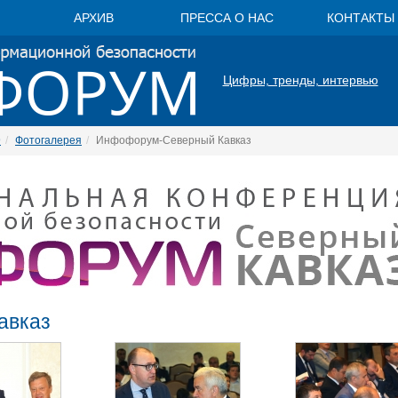
АРХИВ
ПРЕССА О НАС
КОНТАКТЫ
Цифры, тренды, интервью
9
Фотогалерея
Инфофорум-Северный Кавказ
авказ