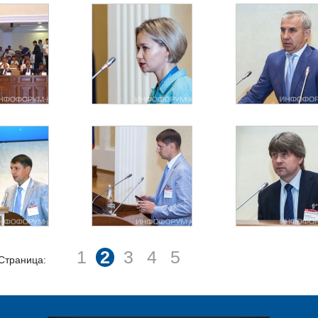
1
2
3
4
5
Страница: