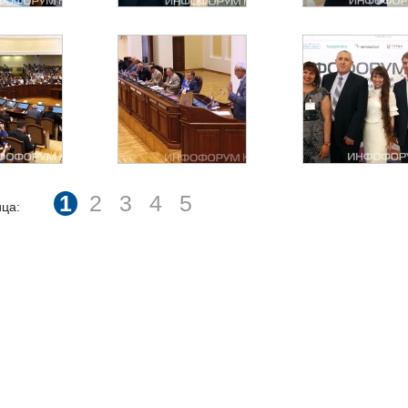
1
2
3
4
5
ца: