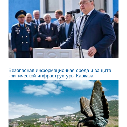
Денис Солодовников,
Заместитель руководителя Росимущества
Александр Матовников,
полномочный представитель Президента
Российской Федерации в СКФО
Владимир Владимиров,
Губернатор Ставропольского края
Безопасная информационная среда и защита
критической инфраструктуры Кавказа
Руслан Гагиев,
Председатель Правительства Республики
Ингушетия
Алий Мусуков,
Председатель Правительства Кабардино-