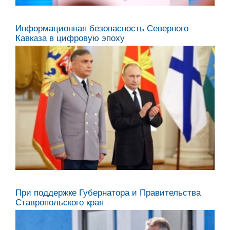
Аслан Озов,
Информационная безопасность Северного
Председатель Правительства Карачаево-
Черкесской Республики
Кавказа в цифровую эпоху
Сергей Бойко,
начальник департамента аппарата Совета
Безопасности Российской Федерации
Геннадий Бадинов,
Заместитель Председателя Правительства
Республики Калмыкия
Валерий Попков,
заместитель полномочного представителя
При поддержке Губернатора и Правительства
Президента РФ в СКФО
Ставропольского края