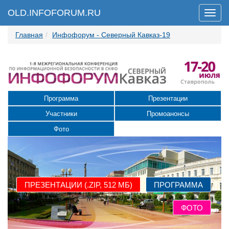
OLD.INFOFORUM.RU
Мен
Главная
Инфофорум - Северный Кавказ-19
Сергей Бойко,
начальник департамента аппарата Совета
Безопасности Российской Федерации
Программа
Презентации
Геннадий Бадинов,
Заместитель Председателя Правительства
Участники
Промоанонсы
Республики Калмыкия
Фото
Валерий Попков,
заместитель полномочного представителя
Президента РФ в СКФО
ПРЕЗЕНТАЦИИ (.ZIP, 512 МБ)
ПРОГРАММА
Денис Солодовников,
ФОТО
Заместитель руководителя Росимущества