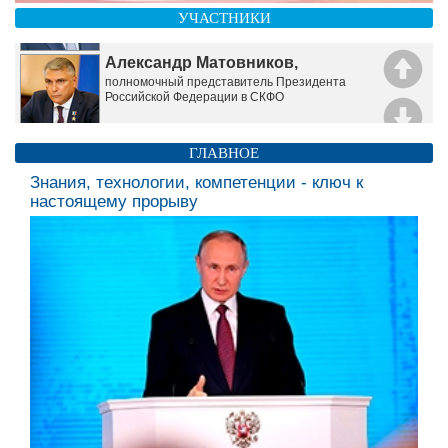
УЧАСТНИКИ
Александр Матовников,
полномочный представитель Президента
Российской Федерации в СКФО
ГЛАВНОЕ
Владимир Владимиров,
Знания, технологии, компетенции - ключ к
Губернатор Ставропольского края
настоящему прорыву
Руслан Гагиев,
Председатель Правительства Республики
Ингушетия
Алий Мусуков,
Председатель Правительства Кабардино-
Балкарской Республики