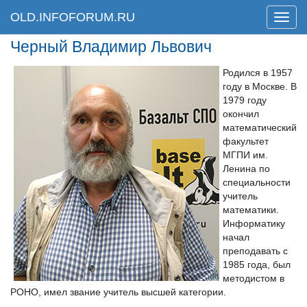
OLD.INFOFORUM.RU
Мен
Черный Владимир Львович
Родился в 1957
году в Москве. В
1979 году
окончил
математический
факультет
МГПИ им.
Ленина по
специальности
учитель
математики.
Информатику
начал
преподавать с
1985 года, был
методистом в
РОНО, имел звание учитель высшей категории.