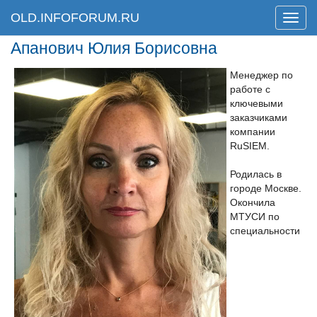
OLD.INFOFORUM.RU
Мен
Апанович Юлия Борисовна
Менеджер по
работе с
ключевыми
заказчиками
компании
RuSIEM.
Родилась в
городе Москве.
Окончила
МТУСИ по
специальности