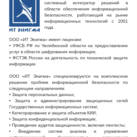
Группа Астра
системный интегратор решений в
области обеспечения информационной
Журнал «СТА»
безопасности, работающий на рынке
Код Безопасности
информационных технологий с 2001
года.
Компания ЗИКС
ООО "ИТ Энигма"
ООО «ИТ Энигма» имеет лицензии:
• УФСБ РФ по Челябинской области на предоставление
ООО "ТехноГид"
услуг в области шифрования информации;
ОТР, ГК
• ФСТЭК России на деятельность по технической защите
информации.
Портал ГАРАНТ.РУ
РЕД СОФТ
ООО «ИТ Энигма» специализируется на комплексном
решении проблем информационной безопасности по
РТРС
следующим направлениям:
С-Терра СиЭсПи, ООО
• Защита персональных данных;
• Защита и администрирование защищенных сетей
Государственных информационных систем;
• Категорирование и защита объектов КИИ;
• Защита конфиденциальной информации;
• Проведение аудитов защищенности, включая пентесты;
• Внедрение систем анализа и управления