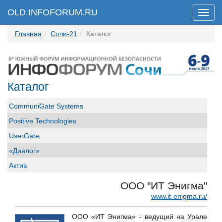
OLD.INFOFORUM.RU
Мен
Главная
Сочи-21
Каталог
Каталог
CommuniGate Systems
Positive Technologies
UserGate
«Диалог»
Актив
АО "ФИНТЕХ"
ООО "ИТ Энигма"
Банковское обозрение
www.it-enigma.ru/
Вестник связи
ООО «ИТ Энигма» - ведущий на Урале