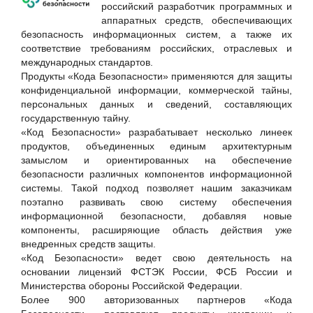
Группа Астра
российский разработчик программных и
аппаратных средств, обеспечивающих
Журнал «СТА»
безопасность информационных систем, а также их
Код Безопасности
соответствие требованиям российских, отраслевых и
международных стандартов.
Компания ЗИКС
Продукты «Кода Безопасности» применяются для защиты
ООО "ИТ Энигма"
конфиденциальной информации, коммерческой тайны,
персональных данных и сведений, составляющих
ООО "ТехноГид"
государственную тайну.
ОТР, ГК
«Код Безопасности» разрабатывает несколько линеек
продуктов, объединенных единым архитектурным
Портал ГАРАНТ.РУ
замыслом и ориентированных на обеспечение
РЕД СОФТ
безопасности различных компонентов информационной
системы. Такой подход позволяет нашим заказчикам
РТРС
поэтапно развивать свою систему обеспечения
С-Терра СиЭсПи, ООО
информационной безопасности, добавляя новые
компоненты, расширяющие область действия уже
внедренных средств защиты.
«Код Безопасности» ведет свою деятельность на
основании лицензий ФСТЭК России, ФСБ России и
Министерства обороны Российской Федерации.
Более 900 авторизованных партнеров «Кода