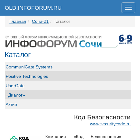
OLD.INFOFORUM.RU
Мен
Главная
Сочи-21
Каталог
Каталог
CommuniGate Systems
Positive Technologies
UserGate
«Диалог»
Актив
АО "ФИНТЕХ"
Код Безопасности
Банковское обозрение
www.securitycode.ru
Вестник связи
Компания «Код Безопасности» -