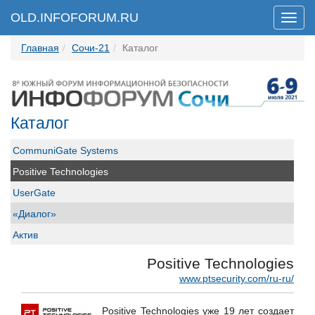
OLD.INFOFORUM.RU
Мен
Главная
Сочи-21
Каталог
Каталог
CommuniGate Systems
Positive Technologies
UserGate
«Диалог»
Актив
АО "ФИНТЕХ"
Positive Technologies
Банковское обозрение
www.ptsecurity.com/ru-ru/
Вестник связи
Positive Technologies уже 19 лет создает