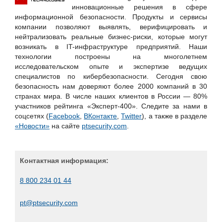
Группа Астра
инновационные решения в сфере
информационной безопасности. Продукты и сервисы
Журнал «СТА»
компании позволяют выявлять, верифицировать и
Код Безопасности
нейтрализовать реальные бизнес-риски, которые могут
возникать в IT-инфраструктуре предприятий. Наши
Компания ЗИКС
технологии построены на многолетнем
ООО "ИТ Энигма"
исследовательском опыте и экспертизе ведущих
специалистов по кибербезопасности. Сегодня свою
ООО "ТехноГид"
безопасность нам доверяют более 2000 компаний в 30
ОТР, ГК
странах мира. В числе наших клиентов в России — 80%
участников рейтинга «Эксперт-400». Следите за нами в
Портал ГАРАНТ.РУ
соцсетях (
Facebook
,
ВКонтакте
,
Twitter
), а также в разделе
РЕД СОФТ
«Новости»
на сайте
ptsecurity.com
.
РТРС
С-Терра СиЭсПи, ООО
Контактная информация:
8 800 234 01 44
pt@ptsecurity.com