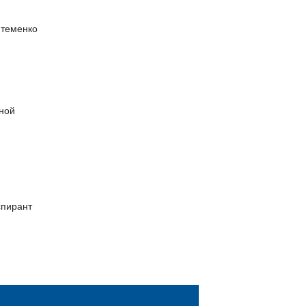
Штеменко
ной
спирант