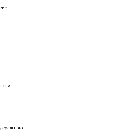
ики»
ого и
едерального