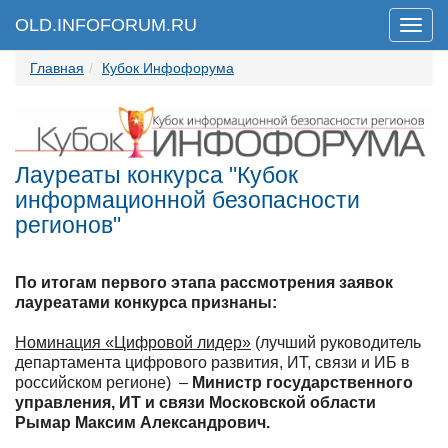
OLD.INFOFORUM.RU
Мен
Главная
Кубок Инфофорума
Лауреаты конкурса "Кубок
информационной безопасности
регионов"
По итогам первого этапа рассмотрения заявок
лауреатами конкурса признаны:
Номинация «Цифровой лидер»
(лучший руководитель
департамента цифрового развития, ИТ, связи и ИБ в
российском регионе) –
Министр
государственного
управления, ИТ и связи
Московской области
Рымар Максим Александрович
.