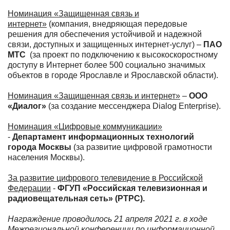
Номинация «Защищенная связь и
интернет»
(компания, внедряющая передовые
решения для обеспечения устойчивой и надежной
связи, доступных и защищенных интернет-услуг) –
ПАО
МТС
(за проект по подключению к высокоскоростному
доступу в Интернет более 500 социально значимых
объектов в городе Ярославле и Ярославской области).
Номинация «Защищенная связь и интернет»
–
ООО
«Диалог»
(за создание
мессенджера Dialog Enterprise).
Номинация «Цифровые коммуникации»
-
Департамент информационных технологий
города Москвы
(за развитие цифровой грамотности
населения Москвы).
За развитие цифрового телевидение в Российской
Федерации
-
ФГУП «Российская телевизионная и
радиовещательная сеть» (РТРС).
Награждение проводилось 21 апреля 2021 г. в ходе
Межрегиональной конференции по информационной