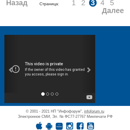
Назад
1
2
3
4
5
Страница:
Далее
© 2001 - 2021 НП "Инфофорум",
infoforum.ru
Электронное СМИ, Эл. № ФС77-27767 Минпечати РФ