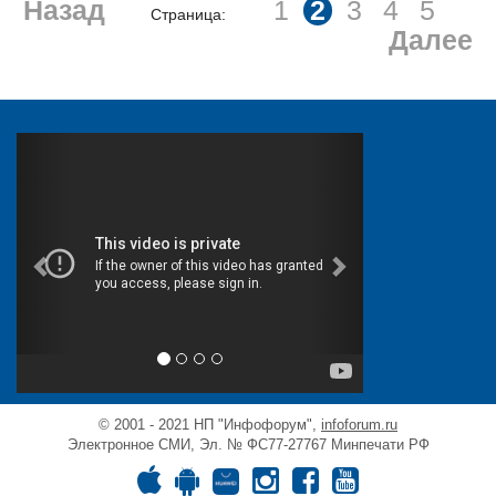
Назад
1
2
3
4
5
Страница:
Далее
© 2001 - 2021 НП "Инфофорум",
infoforum.ru
Электронное СМИ, Эл. № ФС77-27767 Минпечати РФ