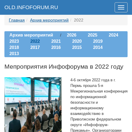
OLD.INFOFORUM.RU
Мен
Главная
Архив мероприятий
2022
Архив мероприятий
2026
2025
2024
/
2023
2022
2021
2020
2019
2018
2017
2016
2015
2014
2013
Мепроприятия Инфофорума в 2022 году
4-6 октября 2022 года в г.
Пермь прошла 5-я
Межрегиональная конференция
по информационной
безопасности и
информационному
взаимодействию в
Приволжском федеральном
округе «Инфофорум-
Прикамье». Организаторами