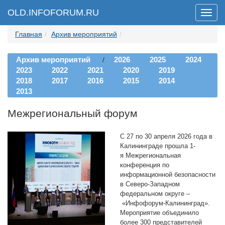
OLD.INFOFORUM.RU
Мен
Главная
Архив мероприятий
Архив мероприятий
2026
2025
2024
/
2023
2022
2021
2020
2019
2018
2017
2016
2015
2014
2013
Межрегиональный форум
С 27 по 30 апреля 2026 года в
Калининграде прошла 1-
я Межрегиональная
конференция по
информационной безопасности
в Северо-Западном
федеральном округе –
«Инфофорум-Калининград».
Мероприятие объединило
более 300 представителей