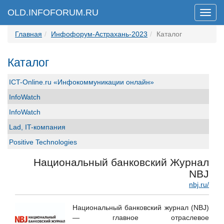
OLD.INFOFORUM.RU
Мен
Главная
Инфофорум-Астрахань-2023
Каталог
Каталог
ICT-Online.ru «Инфокоммуникации онлайн»
InfoWatch
InfoWatch
Lad, IT-компания
Positive Technologies
UserGate
Национальный банковский Журнал
АО "Каспийский Трубопроводный Консорциум-Р"
NBJ
nbj.ru/
АО "Р7"
Ассоциация предприятий технических средств
Национальный банковский журнал (NBJ)
безопасности (АПТСБ)
— главное отраслевое