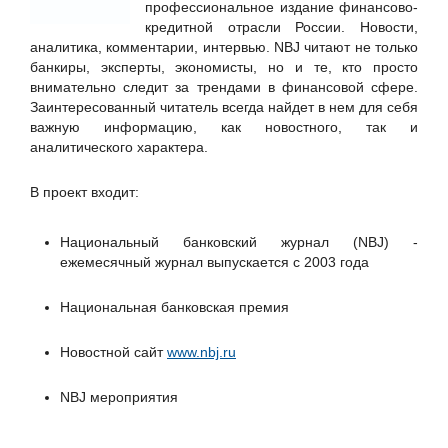
Вестник связи
профессиональное издание финансово-
кредитной отрасли России. Новости,
Журнал "СONNECT. Мир информационных технологий"
аналитика, комментарии, интервью. NBJ читают не только
Инженер и промышленник сегодня, журнал
банкиры, эксперты, экономисты, но и те, кто просто
внимательно следит за трендами в финансовой сфере.
Интернет портал ISO27000.RU
Заинтересованный читатель всегда найдет в нем для себя
ИнфоТеКС
важную информацию, как новостного, так и
аналитического характера.
КИБЕР МЕДИА
Код Безопасности
В проект входит:
Компания 5.25
Национальный банковский журнал (NBJ) -
Конфидент, ГК
ежемесячный журнал выпускается с 2003 года
Мобильные телекоммуникации, журнал
Национальный банковский Журнал NBJ
Национальная банковская премия
Портал ГАРАНТ.РУ
Новостной сайт
www.nbj.ru
РТРС
Фродекс
NBJ мероприятия