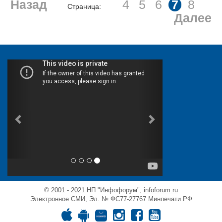
Назад
4
5
6
7
8
Страница:
Далее
© 2001 - 2021 НП "Инфофорум",
infoforum.ru
Электронное СМИ, Эл. № ФС77-27767 Минпечати РФ