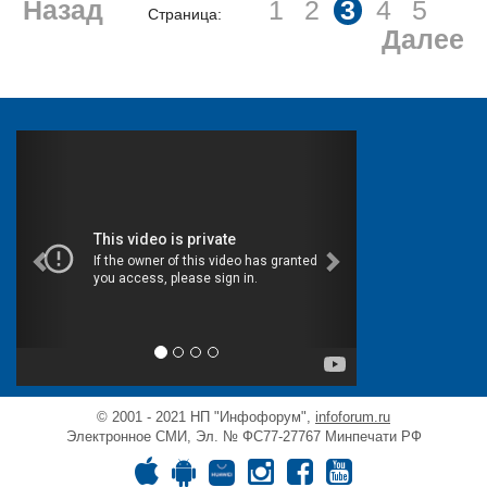
Назад
1
2
3
4
5
Страница:
Далее
© 2001 - 2021 НП "Инфофорум",
infoforum.ru
Электронное СМИ, Эл. № ФС77-27767 Минпечати РФ