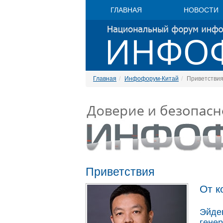
ГЛАВНАЯ
НОВОСТИ
Главная
Инфофорум-Китай
Приветстви
Приветствия
От к
Эйден
генер