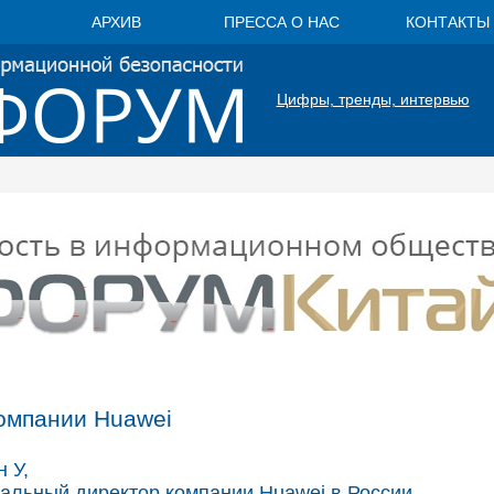
АРХИВ
ПРЕССА О НАС
КОНТАКТЫ
Цифры, тренды, интервью
я
омпании Huawei
 У,
альный директор компании Huawei в России