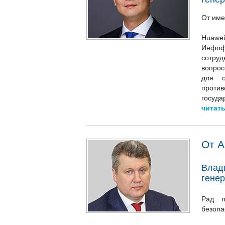
От име
Huawe
Инфоф
сотруд
вопрос
для о
проти
государ
читать
От 
Влад
гене
Рад п
безопа