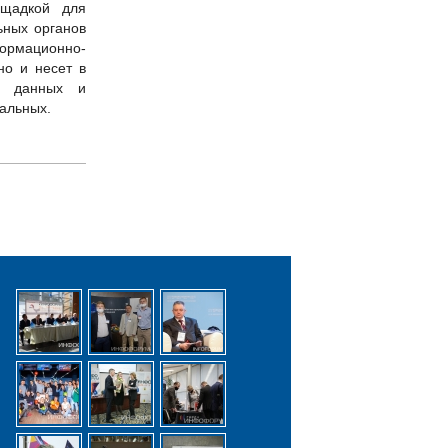
ощадкой для
ьных органов
формационно-
но и несет в
– данных и
альных.