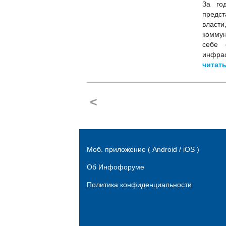
За го
предст
власти
коммун
себе 
инфрас
читать
<
Моб. приложение ( Android / iOS )
Об Инфофоруме
Политика конфиденциальности