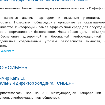
ни компании Huawei приветствую уважаемых участников Инфофор
i является давним партнером и активным участником м
орума. Позвольте поблагодарить оргкомитет за оказываемо
ничество. Инфофорум - самая эффективная среда для обсужде
ов информационной безопасности. Наша общая цель – объедин
беспечения доверенной и безопасной информационной 
водействия современным угрозам безопасности личности,
ству.
 далее »
АО «СИБЕР»
имир Капыш,
ральный директор холдинга «СИБЕР»
риветствовать Вас на 8-й Международной конференции 
сность в информационном обществе».