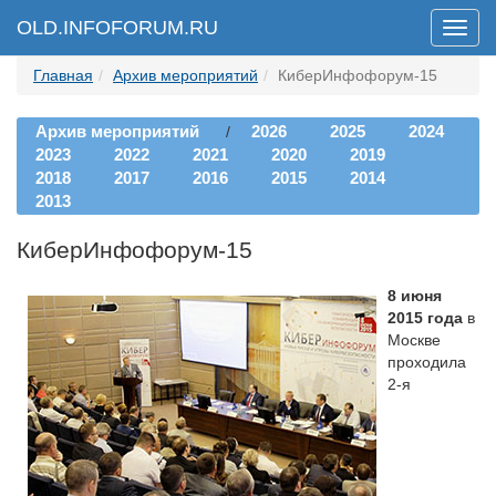
OLD.INFOFORUM.RU
Мен
Главная
Архив мероприятий
КиберИнфофорум-15
Архив мероприятий
2026
2025
2024
/
2023
2022
2021
2020
2019
2018
2017
2016
2015
2014
2013
КиберИнфофорум-15
8 июня
2015 года
в
Москве
проходила
2-я