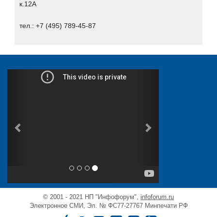
РЕД СОФТ
к.12А
Ростелеком-Солар
тел.: +7 (495) 789-45-87
РТРС
ФГУП ГлавУпДК при МИД России
Федеральное государственное унитарное предприятие
«Космическая связь» (ГП КС)
© 2001 - 2021 НП "Инфофорум",
infoforum.ru
Электронное СМИ, Эл. № ФС77-27767 Минпечати РФ