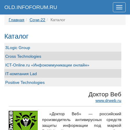
OLD.INFOFORUM.RU
Мен
Главная
Сочи-22
Каталог
Каталог
3Logic Group
Cross Technologies
ICT-Online.ru «Инфокоммуникации онлайн»
IT-компания Lad
Positive Technologies
R-Vision
Доктор Веб
RSpectr
www.drweb.ru
SETERE Ltd. / ООО "ТБИ"
«Доктор Веб» — российский
Softline
производитель антивирусных средств
защиты информации под маркой
Staffcop