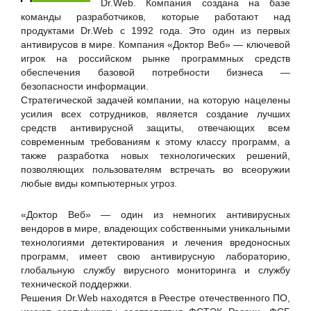
Dr.Web. Компания создана на базе
UserGate
команды разработчиков, которые работают над
продуктами Dr.Web с 1992 года. Это один из первых
Айдеко
антивирусов в мире. Компания «Доктор Веб» — ключевой
Актив
игрок на российском рынке программных средств
обеспечения базовой потребности бизнеса —
АО «Р7»
безопасности информации.
Вестник связи
Стратегической задачей компании, на которую нацелены
усилия всех сотрудников, является создание лучших
Гарда Технологии
средств антивирусной защиты, отвечающих всем
Гравитон
современным требованиям к этому классу программ, а
также разработка новых технологических решений,
Гравитон
позволяющих пользователям встречать во всеоружии
Группа Астра
любые виды компьютерных угроз.
Доктор Веб
«Доктор Веб» — один из немногих антивирусных
Журнал "СONNECT. Мир информационных технологий"
вендоров в мире, владеющих собственными уникальными
ИН-ФОРМА
технологиями детектирования и лечения вредоносных
программ, имеет свою антивирусную лабораторию,
Инженер и промышленник сегодня, журнал
глобальную службу вирусного мониторинга и службу
Интернет портал ISO27000.RU
технической поддержки.
Решения Dr.Web находятся в Реестре отечественного ПО,
Инфогаз