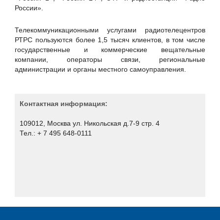
Национальный банковский Журнал NBJ
России».
ООО "Мануфактуры Bosco"
Телекоммуникационными услугами радиотелецентров
ООО "Технолоджис"
РТРС пользуются более 1,5 тысяч клиентов, в том числе
Первая миля
государственные и коммерческие вещательные
компании, операторы связи, региональные
РЕД СОФТ
администрации и органы местного самоуправления.
РТРС
Фродекс
Контактная информация:
Цифровые решения
Юстас
109012, Москва ул. Никольская д.7-9 стр. 4
Тел.: + 7 495 648-0111