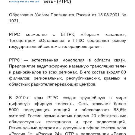
сеть» (РТРС)
Айдеко
Вестник связи
Образовано Указом Президента России от 13.08.2001 №
1031.
Гравитон
Журнал "Storage News"
РТРС совместно с ВГТРК, «Первым каналом»,
Телецентром «Останкино» и ГПКС составляет основу
Интернет портал ISO27000.RU
государственной системы телерадиовещания.
ИнфоТеКС
КИБЕР МЕДИА
РТРС — естественная монополия в области связи.
Предприятие ведет эфирную наземную трансляцию теле-
Код Безопасности
и радиоканалов во всех регионах. В его состав входят 80
Компания «Астерит»
филиалов: региональных, республиканских, краевых и
областных радиотелепередающих центров.
Компания «Рубикон»
Компания ЗИКС
В 2010-е годы РТРС создал крупнейшую в мире
цифровую эфирную телесеть. Сеть включает более
Компания ООО «АЛЬТАСАЛЮС»
5000 передающих станций и обеспечивает 98,6%
Лаборатория Касперского
жителей России возможностью приема 20 обязательных
общедоступных телеканалов и трех радиостанций.
Министерство промышленности и цифрового развития
Региональные программы доступны в эфире телеканалов
Республики Ингушетия
«Россия 1», «Россия 24», ОТР и радиостанции «Радио