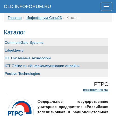
OLD.INFOFORUM.RU
Мен
Главная
Инфофорум-Сочи23
Каталог
Каталог
CommuniGate Systems
EdgeЦентр
ICL Системные технологии
ICT-Online.ru «Инфокоммуникации онлайн»
Positive Technologies
RedCheck
РТРС
RSpectr
moscow.rtrs.ru/
SETERE Group
Федеральное государственное
Staffcop
унитарное предприятие «Российская
телевизионная и радиовещательная
UserGate