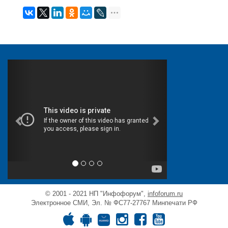
© 2001 - 2021 НП "Инфофорум",
infoforum.ru
Электронное СМИ, Эл. № ФС77-27767 Минпечати РФ