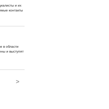
иалисты и их
ямые контакты
е в области
ны и выступят
>