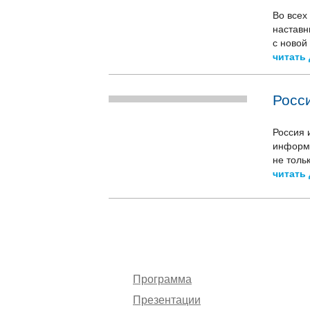
Во всех
наставн
с новой
читать 
Росс
Россия 
информа
не толь
читать 
Программа
Презентации