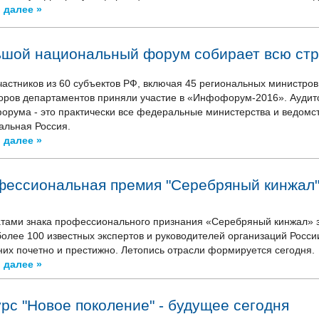
 далее »
шой национальный форум собирает всю ст
частников из 60 субъектов РФ, включая 45 региональных министров
оров департаментов приняли участие в «Инфофорум-2016». Аудит
рума - это практически все федеральные министерства и ведомст
альная Россия.
 далее »
ессиональная премия "Серебряный кинжал
тами знака профессионального признания «Серебряный кинжал» з
более 100 известных экспертов и руководителей организаций Росси
них почетно и престижно. Летопись отрасли формируется сегодня.
 далее »
рс "Новое поколение" - будущее сегодня