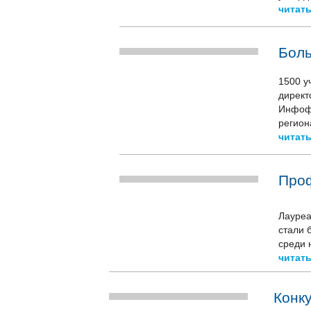
читать
Боль
1500 у
директ
Инфофо
регион
читать
Проф
Лауреа
стали 
среди 
читать
Конку