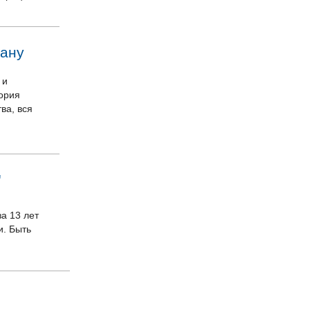
рану
 и
ория
ва, вся
"
а 13 лет
и. Быть