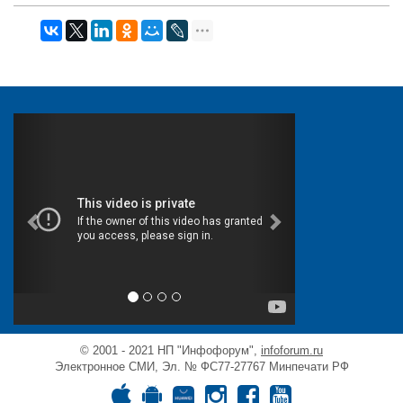
© 2001 - 2021 НП "Инфофорум",
infoforum.ru
Электронное СМИ, Эл. № ФС77-27767 Минпечати РФ